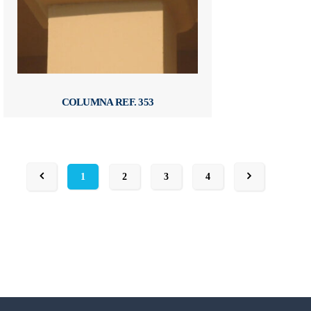
COLUMNA REF. 353
1
2
3
4