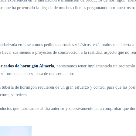
atada experiencia en la fabricación e
instalación
de productos de hormigón
, abar
tatus que ha provocado la llegada de muchos clientes preguntando por nuestros t
tandarizada en base a unos pedidos normales y básicos, está totalmente abierta a 
 llevar sus sueños o proyectos de construcción a la realidad, aspecto que no re
bricados de hormigón Almería
, necesitamos tener implementado un protocolo 
 se rompe cuando se pasa de una serie a otra.
la tubería de hormigón requieren de un gran esfuerzo y control para que las po
tura, se retiren.
ductos que fabricamos al día anterior y sucesivamente para comprobar que dura