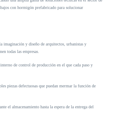
cando una amplia gama de soluciones técnicas en el sector de
rabajos con hormigón prefabricado para solucionar
la imaginación y diseño de arquitectos, urbanistas y
únen todas las empresas.
interno de control de producción en el que cada paso y
sibles piezas defectuosas que puedan mermar la función de
nte el almacenamiento hasta la espera de la entrega del