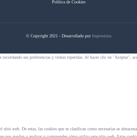
Política de Cookies
© Copyright 2021 - Desarrollado por
Impresiona
e recordando sus preferencias y visitas repetidas. Al hacer clic en "Aceptar", 
el sitio web. De estas, las cookies que se clasifican como necesarias se almacen
 que nos ayudan a analizar y comprender cómo utiliza este sitio web. Estas coo